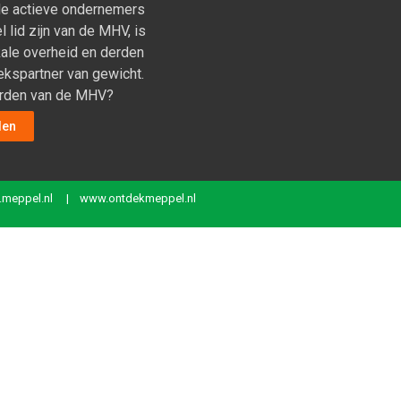
le actieve ondernemers
 lid zijn van de MHV, is
okale overheid en derden
kspartner van gewicht.
orden van de MHV?
den
meppel.nl
|
www.ontdekmeppel.nl