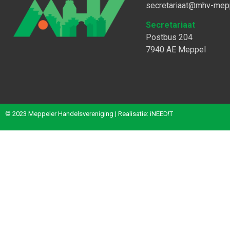
secretariaat@mhv-mepp
Secretariaat
Postbus 204
7940 AE Meppel
© 2023 Meppeler Handelsvereniging | Realisatie:
iNEED!T