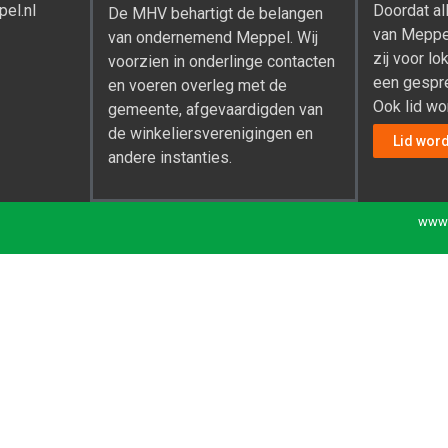
el.nl
Doordat al
De MHV behartigt de belangen
van Meppel
van ondernemend Meppel. Wij
zij voor l
voorzien in onderlinge contacten
een gespre
en voeren overleg met de
Ook lid w
gemeente, afgevaardigden van
de winkeliersverenigingen en
Lid wor
andere instanties.
www.